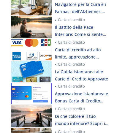
Navigatore per la Cura e i
Farmaci dell'Alzheimer:
Una Guida di un Clinico
Carta di credito
Esperto
Il Battito della Pace
Interiore: Come si Sente
Davvero la Tua Mente
Carta di credito
Oggi?
Carta di credito ad alto
limite, approvazione
istantanea
Carta di credito
La Guida Istantanea alle
Carte di Credito Approvate
Carta di credito
Approvazione Istantanea e
Bonus Carta di Credito
USA
Carta di credito
Di che colore è il tuo
mondo interiore? Scopri il
tuo vero stato emotivo
Carta di credito