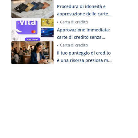
Procedura di idoneità e
approvazione delle carte
di credito
Carta di credito
Approvazione immediata:
carte di credito senza
verifica del credito 2026
Carta di credito
Il tuo punteggio di credito
è una risorsa preziosa ma
poco conosciuta? Scoprilo
subito!