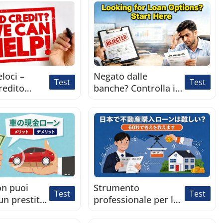
eloci –
Negato dalle
Test
Test
redito
banche? Controlla i
percorsi di prestito
istantaneo
on puoi
Strumento
Test
Test
un prestito
professionale per la
ne? Test
valutazione e