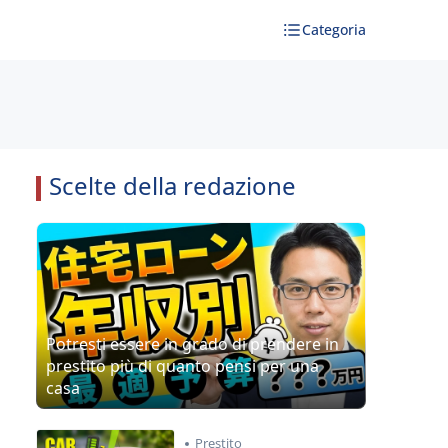
Categoria
Scelte della redazione
Potresti essere in grado di prendere in
prestito più di quanto pensi per una
casa
Prestito