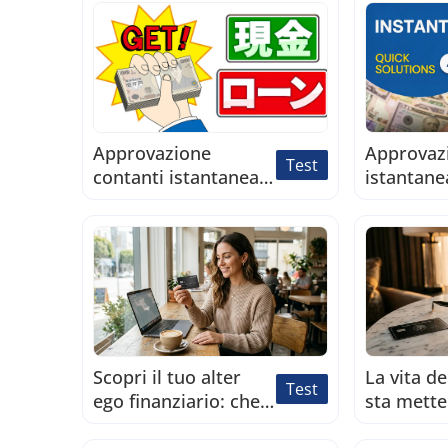
interesse del
rapido
Giappone
Approvazione
Approvaz
Test
contanti istantanea:
istantane
controlla ora
contanti: 
ora
Scopri il tuo alter
La vita de
Test
ego finanziario: che
sta mett
tipo di debitore sei?
rischio il