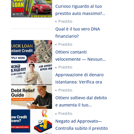
Curioso riguardo al tuo
prestito auto massimo?
Prova ora
Prestito
Qual è il tuo vero DNA
finanziario?
Prestito
Ottieni contanti
velocemente — Nessun
controllo del credito
Prestito
Approvazione di denaro
istantanea: Verifica ora
Prestito
Ottieni sollievo dal debito
e aumenta il tuo
punteggio
Prestito
Negato ad Approvato—
Controlla subito il prestito