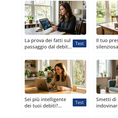
Scoprilo 
La prova dei fatti sul
Il tuo pre
Test
passaggio dal debito
silenzio
alla libertà
prosciuga
finanziaria: quanto
conto in 
sei davvero vicino?
un breve t
minuti.
Sei più intelligente
Smetti di 
Test
dei tuoi debiti?
indovinare
Scopri il tuo
prestito 