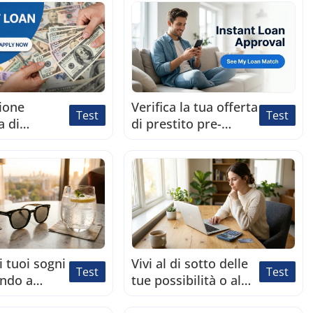
l'idoneità dei prestiti
immobiliari
giapponesi
ione
Verifica la tua offerta
Test
Test
a di
di prestito pre-
controlla
approvata in 1
minuto, senza alcun
impatto sul tuo
punteggio di credito.
i tuoi sogni
Vivi al di sotto delle
Test
Test
endo a
tue possibilità o al
 tuo credito?
limite? Trova il tuo