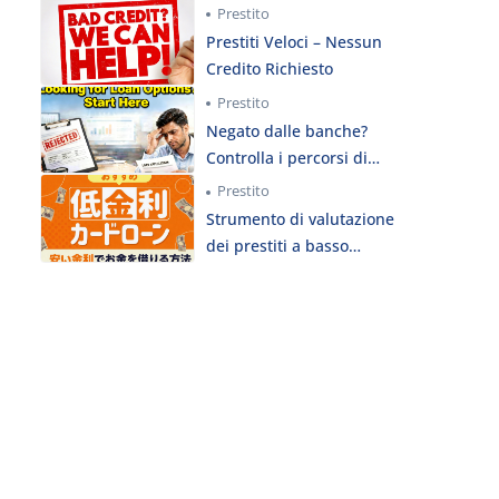
Prestito
Prestiti Veloci – Nessun
Credito Richiesto
Prestito
Negato dalle banche?
Controlla i percorsi di
prestito istantaneo
Prestito
Strumento di valutazione
dei prestiti a basso
interesse del Giappone