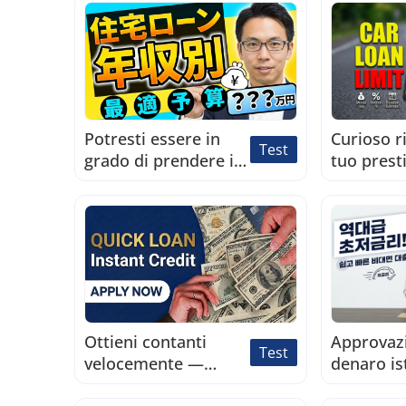
Potresti essere in
Curioso r
Test
grado di prendere in
tuo prest
prestito più di
massimo?
quanto pensi per
una casa
Ottieni contanti
Approvaz
Test
velocemente —
denaro is
Nessun controllo del
Verifica o