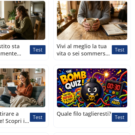
subito!
limite di prestito
ideale!
stito sta
Vivi al meglio la tua
Test
Test
samente
vita o sei sommerso
ndo il tuo
dai debiti? Scopri il
banca? Fai
tuo vero livello di
est di 2
stress legato ai
prestiti!
tirare a
Quale filo taglieresti?
Test
Test
! Scopri il
perfetto per