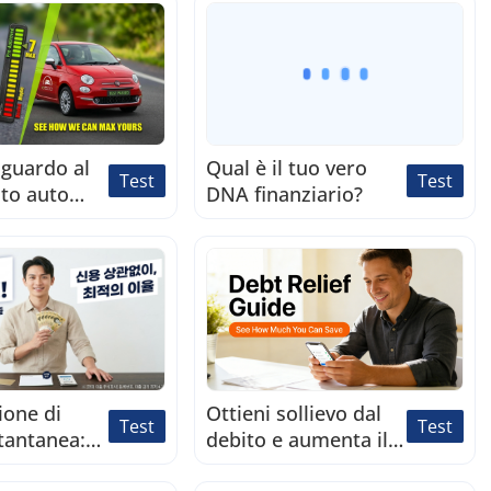
iguardo al
Qual è il tuo vero
Test
Test
ito auto
DNA finanziario?
 Prova ora
ione di
Ottieni sollievo dal
Test
Test
tantanea:
debito e aumenta il
ra
tuo punteggio