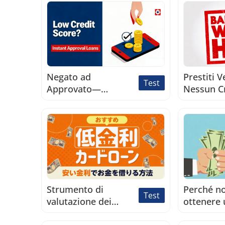
credito
Negato ad
Prestiti V
Test
Approvato—
Nessun C
Controlla subito il
Richiesto
prestito
Strumento di
Perché n
Test
valutazione dei
ottenere 
prestiti a basso
in Giappo