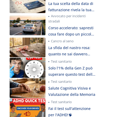
La tua scelta della data di
fatturazione rivela la tua
segreta personalità
Avvocato per incidenti
stradali
finanziaria
Corso accelerato: sapresti
cosa fare dopo un piccolo
incidente stradale?
Cancro al seno
La sfida del nastro rosa:
quanto ne sai davvero
sulla salute del seno?
Test sanitario
Solo l'1% della Gen Z può
superare questo test della
vista
Test sanitario
Salute Cognitiva Visiva e
Valutazione della Memoria
Test sanitario
Fai il test sull'attenzione
per l'ADHD!🧠