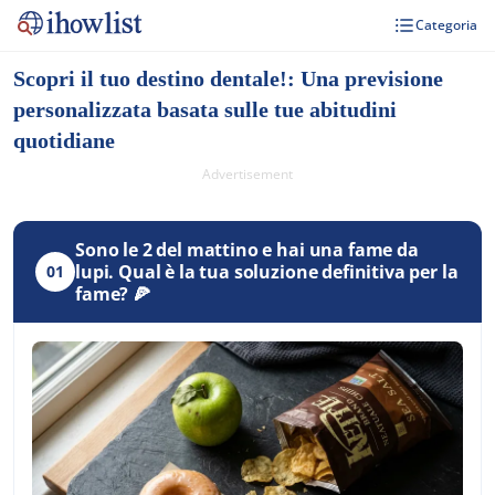
Categoria
Scopri il tuo destino dentale!: Una previsione
personalizzata basata sulle tue abitudini
quotidiane
Advertisement
Sono le 2 del mattino e hai una fame da
lupi. Qual è la tua soluzione definitiva per la
01
fame? 🍕