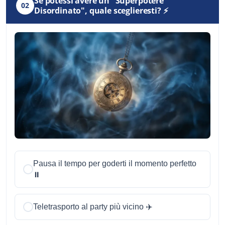
Se potessi avere un "Superpotere
02
Disordinato", quale sceglieresti? ⚡
Pausa il tempo per goderti il momento perfetto
⏸️
Teletrasporto al party più vicino ✈️