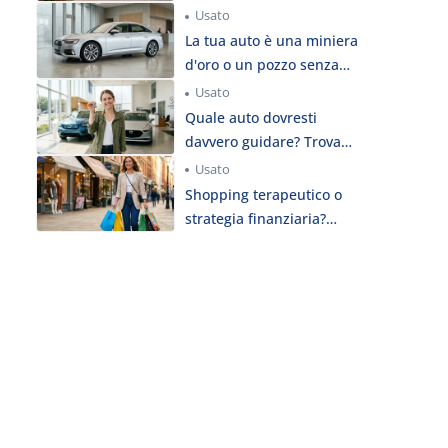
personalità?
Usato
La tua auto è una miniera
d'oro o un pozzo senza
fondo? Scopri il suo
Usato
destino di rivendita!
Quale auto dovresti
davvero guidare? Trova
l'auto dei tuoi sogni in
Usato
base al tuo budget!
Shopping terapeutico o
strategia finanziaria?
Scopri il tuo vero DNA da
acquirente!