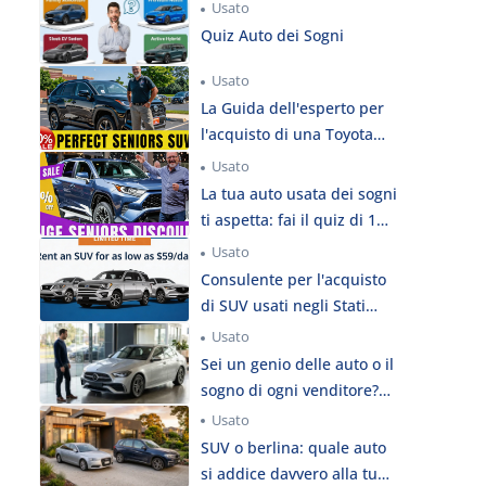
Usato
Quiz Auto dei Sogni
Usato
La Guida dell'esperto per
l'acquisto di una Toyota
usata negli Stati Uniti
Usato
La tua auto usata dei sogni
ti aspetta: fai il quiz di 1
minuto
Usato
Consulente per l'acquisto
di SUV usati negli Stati
Uniti
Usato
Sei un genio delle auto o il
sogno di ogni venditore?
Mettiti alla prova con il
Usato
test di razionalità!
SUV o berlina: quale auto
si addice davvero alla tua