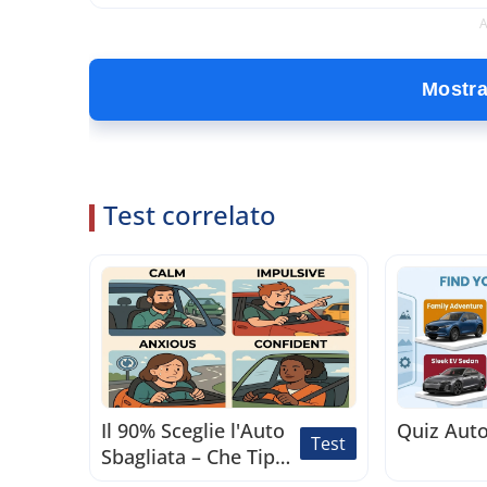
A
Mostra 
Test correlato
Il 90% Sceglie l'Auto
Quiz Auto
Test
Sbagliata – Che Tipo
di Guidatore Sei?