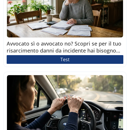
Avvocato sì o avvocato no? Scopri se per il tuo
risarcimento danni da incidente hai bisogno
dell'aiuto di un professionista!
Test